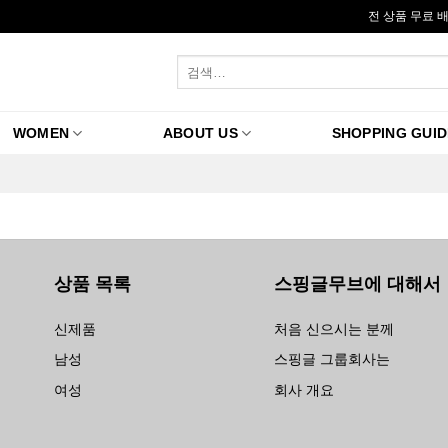
전 상품 무료 
검
색:
WOMEN
ABOUT US
SHOPPING GUID
상품 목록
스핑글무브에 대해서
신제품
처음 신으시는 분께
남성
스핑글 그룹회사는
여성
회사 개요