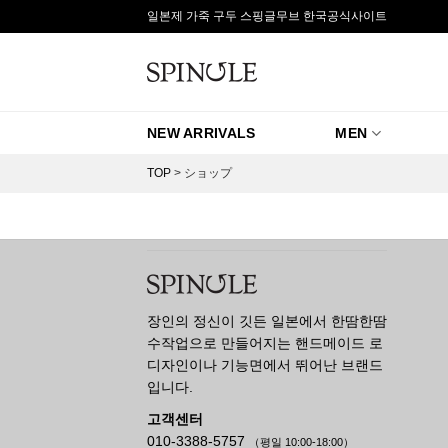
Skip
일본제 가죽 구두 스핑글무브 한국공식사이트
to
content
NEW ARRIVALS
MEN
TOP
>
ショップ
장인의 정신이 깃든 일본에서 한땀한땀
수작업으로 만들어지는 핸드메이드 로
디자인이나 기능면에서 뛰어난 브랜드
입니다.
고객센터
010-3388-5757
（평일 10:00-18:00）