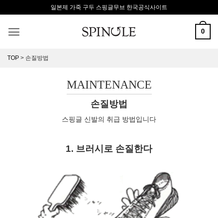
Skip
일본제 가죽 구두 스핑글무브 한국공식사이트
to
content
0
TOP
>
손질방법
MAINTENANCE
손질방법
스핑글 신발의 취급 방법입니다
1. 브러시로 손질한다