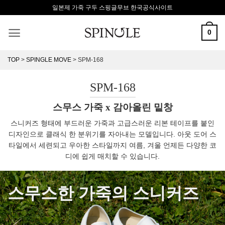
Skip
일본제 가죽 구두 스핑글무브 한국공식사이트
to
content
0
TOP
>
SPINGLE MOVE
>
SPM-168
SPM-168
스무스 가죽 x 감아올린 밑창
스니커즈 형태에 부드러운 가죽과 고급스러운 리본 테이프를 붙인
디자인으로 클래식 한 분위기를 자아내는 모델입니다. 아웃 도어 스
타일에서 세련되고 우아한 스타일까지 여름, 겨울 언제든 다양한 코
디에 쉽게 매치할 수 있습니다.
스무스한 가죽의 스니커즈