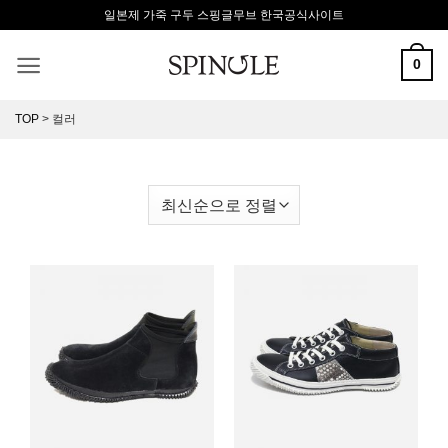
Skip
일본제 가죽 구두 스핑글무브 한국공식사이트
to
content
0
TOP
>
컬러