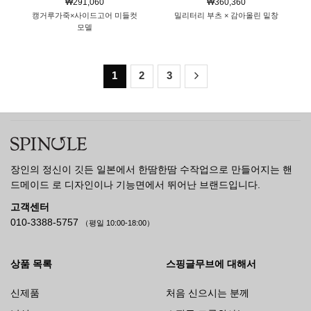
₩
291,060
₩
360,360
캥거루가죽×사이드고어 미들컷
밀리터리 부츠 × 감아올린 밑창
모델
1
2
3
장인의 정신이 깃든 일본에서 한땀한땀 수작업으로 만들어지는 핸
드메이드 로 디자인이나 기능면에서 뛰어난 브랜드입니다.
고객센터
010-3388-5757
（평일 10:00-18:00）
상품 목록
스핑글무브에 대해서
신제품
처음 신으시는 분께