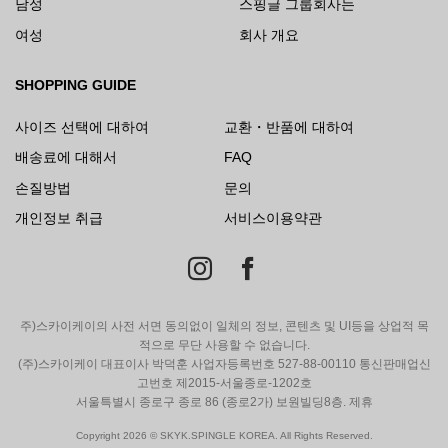
남성
스핑글 그룹회사는
여성
회사 개요
SHOPPING GUIDE
사이즈 선택에 대하여
교환・반품에 대하여
배송료에 대해서
FAQ
손질방법
문의
개인정보 취급
서비스이용약관
주)스카이케이의 사전 서면 동의없이 일체의 정보, 콘텐츠 및 UI등을 상업적 목
적으로 무단 사용할 수 없습니다.
(주)스카이케이 대표이사 박덕훈 사업자등록번호 527-88-00110 통신판매업신
고번호 제2015-서울종로-1202호
서울특별시 종로구 종로 86 (종로2가) 보원빌딩8층. 제휴
Copyright 2026 © SKYK.SPINGLE KOREA. All Rights Reserved.