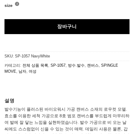
size
장바구니
SKU:
SP-1057 NavyWhite
카테고리:
전체 상품 목록
,
SP-1057
,
방수.발수
,
캔버스
,
SPINGLE
MOVE
,
남자
,
여성
설명
발수기능이 플러스된 바이오워시 가공 캔버스 소재의 로우컷 모델.
효소를 이용한 세척 가공으로 8호 범포 캔버스를 부드럽게 마무리하
여 발에 잘 닿는 느낌을 실현하였습니다. 발수 가공으로 비 오는 날
씨에도 스스럼없이 신을 수 있는 것이 매력. 데일리 사용은 물론, 갑