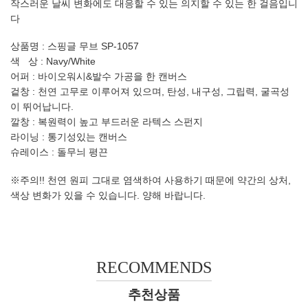
작스러운 날씨 변화에도 대응할 수 있는 의지할 수 있는 한 걸음입니
다
상품명 : 스핑글 무브 SP-1057
색 상 : Navy/White
어퍼 : 바이오워시&발수 가공을 한 캔버스
겉창 : 천연 고무로 이루어져 있으며, 탄성, 내구성, 그립력, 굴곡성
이 뛰어납니다.
깔창 : 복원력이 높고 부드러운 라텍스 스펀지
라이닝 : 통기성있는 캔버스
슈레이스 : 돌무늬 평끈
※주의!! 천연 원피 그대로 염색하여 사용하기 때문에 약간의 상처,
색상 변화가 있을 수 있습니다. 양해 바랍니다.
RECOMMENDS
추천상품