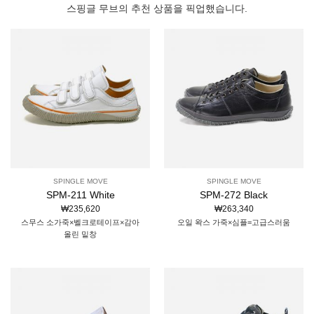
스핑글 무브의 추천 상품을 픽업했습니다.
SPINGLE MOVE
SPINGLE MOVE
SPM-211 White
SPM-272 Black
₩
235,620
₩
263,340
스무스 소가죽×벨크로테이프×감아
오일 왁스 가죽×심플=고급스러움
올린 밑창