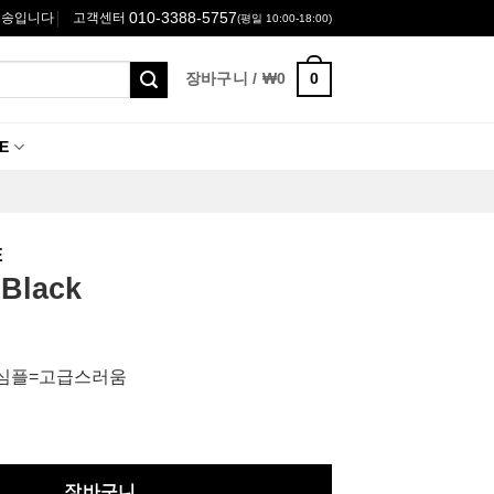
010-3388-5757
고객센터
배송입니다
(평일 10:00-18:00)
0
장바구니 /
₩
0
E
E
Black
×심플=고급스러움
장바구니