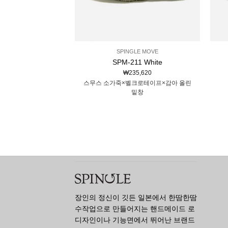
SPINGLE MOVE
SPM-211 White
₩
235,620
스무스 소가죽×벨크로테이프×감아 올린
밑창
장인의 정신이 깃든 일본에서 한땀한땀
수작업으로 만들어지는 핸드메이드 로
디자인이나 기능면에서 뛰어난 브랜드