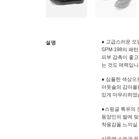
● 고급스러운 오
설명
SPM-198의 패
피부 감촉이 좋고
는 것도 매력입니
● 심플한 색상으
아웃솔의 감아올
있게 마무리하였
●스핑글 특유의 
동양인의 발에 맞
착용감을 느끼실 
상품명:스핑글 무브