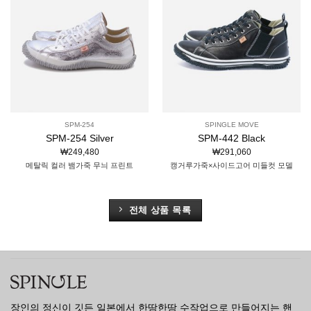
SPM-254
SPINGLE MOVE
SPM-254 Silver
SPM-442 Black
₩
249,480
₩
291,060
메탈릭 컬러 뱀가죽 무늬 프린트
캥거루가죽×사이드고어 미들컷 모델
전체 상품 목록
장인의 정신이 깃든 일본에서 한땀한땀 수작업으로 만들어지는 핸