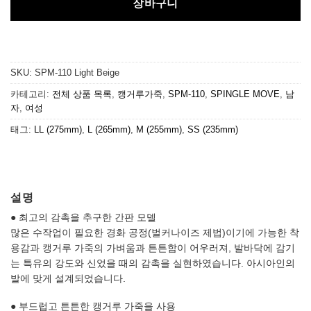
장바구니
SKU:
SPM-110 Light Beige
카테고리:
전체 상품 목록
,
캥거루가죽
,
SPM-110
,
SPINGLE MOVE
,
남
자
,
여성
태그:
LL (275mm)
,
L (265mm)
,
M (255mm)
,
SS (235mm)
설명
● 최고의 감촉을 추구한 간판 모델
많은 수작업이 필요한 경화 공정(벌커나이즈 제법)이기에 가능한 착
용감과 캥거루 가죽의 가벼움과 튼튼함이 어우러져, 발바닥에 감기
는 특유의 강도와 신었을 때의 감촉을 실현하였습니다. 아시아인의
발에 맞게 설계되었습니다.
● 부드럽고 튼튼한 캥거루 가죽을 사용